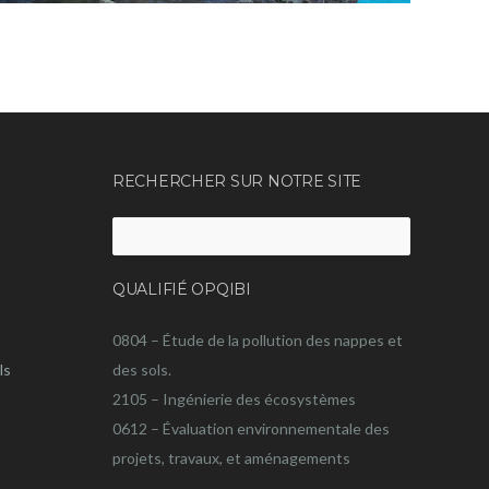
RECHERCHER SUR NOTRE SITE
Rechercher :
QUALIFIÉ OPQIBI
0804 – Étude de la pollution des nappes et
ls
des sols.
2105 – Ingénierie des écosystèmes
0612 – Évaluation environnementale des
projets, travaux, et aménagements