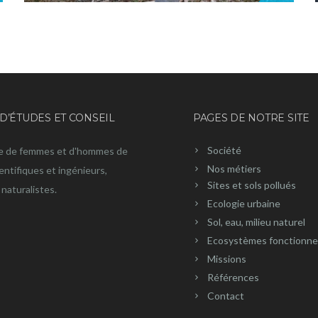
D’ÉTUDES ET CONSEIL
PAGES DE NOTRE SITE
Société
e de femmes et d'hommes de
Nos métiers
ientifiques et ingénieurs,
Sites et sols pollués
naturalistes.
Ecologie urbaine
Sol, eau, milieu naturel
Ecosystèmes fonctionne
Missions
Références
Contact