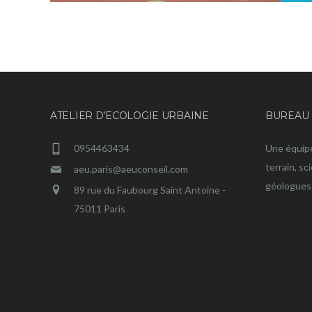
ATELIER D’ECOLOGIE URBAINE
BUREAU 
0954463434
Une équip
terrain, sc
aeu.paris@aeuconseil.com
géologues 
89 rue du Faubourg Saint Antoine -
75011 Paris