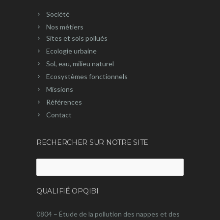
Société
Nos métiers
Sites et sols pollués
Ecologie urbaine
Sol, eau, milieu naturel
Ecosystèmes fonctionnels
Missions
Références
Contact
RECHERCHER SUR NOTRE SITE
Rechercher :
QUALIFIÉ OPQIBI
0804 – Étude de la pollution des nappes et des