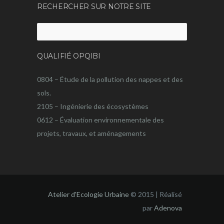
RECHERCHER SUR NOTRE SITE
Rechercher :
QUALIFIÉ OPQIBI
0804 – Étude de la pollution des nappes et des
sols.
2105 – Ingénierie des écosystèmes
0612 – Évaluation environnementale des
projets, travaux, et aménagements
Atelier d'Ecologie Urbaine
© 2015 | Réalisé
par
Adenova