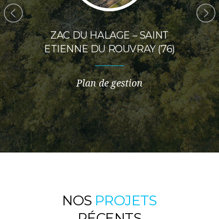
 PRÈS
ZAC DU HALAGE – SAINT
RIVES
 (25)
ETIENNE DU ROUVRAY (76)
LIL
MAÎT
ES
Plan de gestion
Maîtr
foncti
Pay
ex
NOS
PROJETS
RÉCENTS