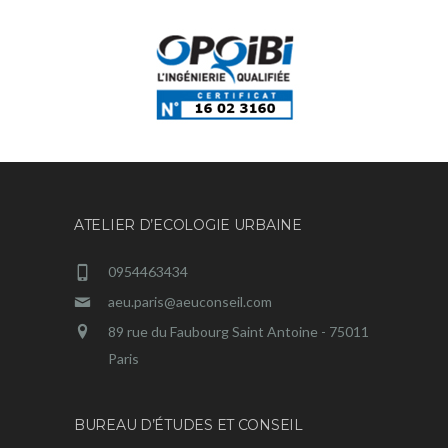
ATELIER D’ECOLOGIE URBAINE
0954463434
aeu.paris@aeuconseil.com
89 rue du Faubourg Saint Antoine - 75011
Paris
BUREAU D’ÉTUDES ET CONSEIL