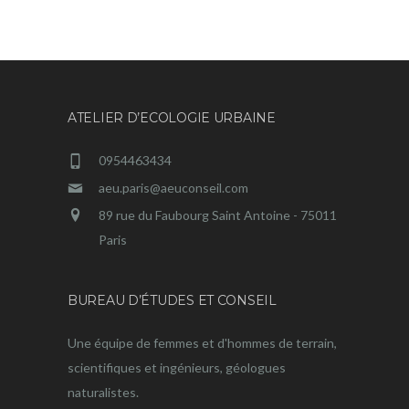
ATELIER D’ECOLOGIE URBAINE
0954463434
aeu.paris@aeuconseil.com
89 rue du Faubourg Saint Antoine - 75011
Paris
BUREAU D’ÉTUDES ET CONSEIL
Une équipe de femmes et d'hommes de terrain,
scientifiques et ingénieurs, géologues
naturalistes.